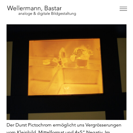
Der Durst Pictochrom ermöglicht uns Vergrösserungen
vom Kleinbild, Mittelformat und 4x5“ Negativ.
Im