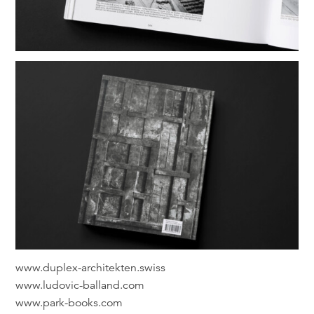
www.duplex-architekten.swiss
www.ludovic-balland.com
www.park-books.com